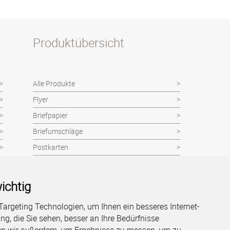
Produktübersicht
Alle Produkte
Flyer
Briefpapier
Briefumschläge
Postkarten
Visitenkarten
Plakate
ichtig
Panoramabilder
argeting Technologien, um Ihnen ein besseres Internet-
Broschüren
Mehr anzeigen
g, die Sie sehen, besser an Ihre Bedürfnisse
Studentenarbeiten